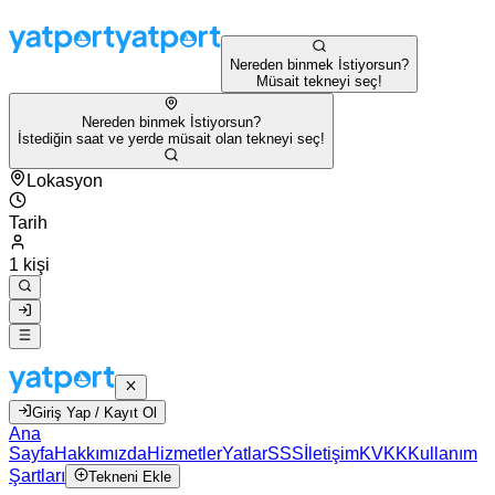
Nereden binmek İstiyorsun?
Müsait tekneyi seç!
Nereden binmek İstiyorsun?
İstediğin saat ve yerde müsait olan tekneyi seç!
Lokasyon
Tarih
1 kişi
Giriş Yap / Kayıt Ol
Ana
Sayfa
Hakkımızda
Hizmetler
Yatlar
SSS
İletişim
KVKK
Kullanım
Şartları
Tekneni Ekle