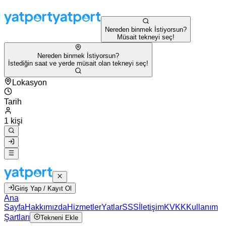
Nereden binmek İstiyorsun?
Müsait tekneyi seç!
Nereden binmek İstiyorsun?
İstediğin saat ve yerde müsait olan tekneyi seç!
Lokasyon
Tarih
1 kişi
Giriş Yap / Kayıt Ol
Ana
Sayfa
Hakkımızda
Hizmetler
Yatlar
SSS
İletişim
KVKK
Kullanım
Şartları
Tekneni Ekle