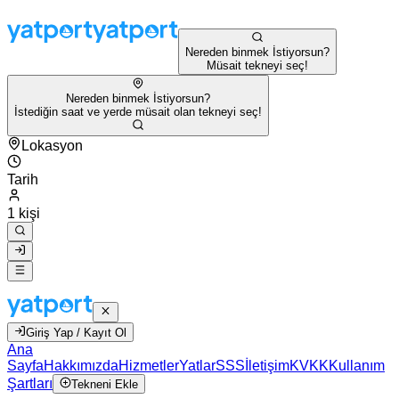
Nereden binmek İstiyorsun?
Müsait tekneyi seç!
Nereden binmek İstiyorsun?
İstediğin saat ve yerde müsait olan tekneyi seç!
Lokasyon
Tarih
1 kişi
Giriş Yap / Kayıt Ol
Ana
Sayfa
Hakkımızda
Hizmetler
Yatlar
SSS
İletişim
KVKK
Kullanım
Şartları
Tekneni Ekle