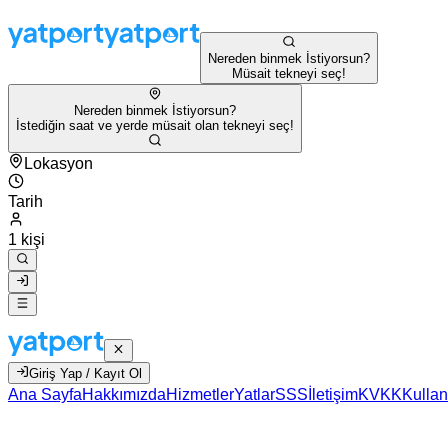
Nereden binmek İstiyorsun?
Müsait tekneyi seç!
Nereden binmek İstiyorsun?
İstediğin saat ve yerde müsait olan tekneyi seç!
Lokasyon
Tarih
1 kişi
Giriş Yap / Kayıt Ol
Ana Sayfa
Hakkımızda
Hizmetler
Yatlar
SSS
İletişim
KVKK
Kullan