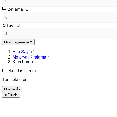
Konlama K.
Tuvalet
Özel Seçenekler
Ana Sayfa
Motoryat Kiralama
Kirecburnu
0 Tekne Listelendi
Tüm tekneler
Önerilen
Filtrele