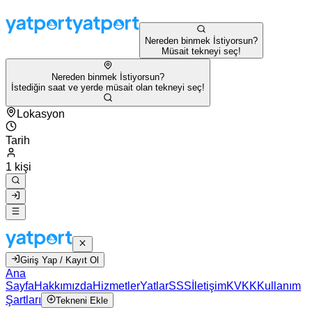
Nereden binmek İstiyorsun?
Müsait tekneyi seç!
Nereden binmek İstiyorsun?
İstediğin saat ve yerde müsait olan tekneyi seç!
Lokasyon
Tarih
1 kişi
Giriş Yap / Kayıt Ol
Ana
Sayfa
Hakkımızda
Hizmetler
Yatlar
SSS
İletişim
KVKK
Kullanım
Şartları
Tekneni Ekle